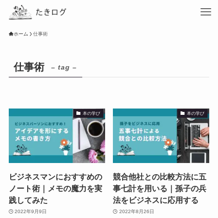
ホーム
仕事術
仕事術
– tag –
本の学び
本の学び
ビジネスマンにおすすめの
競合他社との比較方法に五
ノート術｜メモの魔力を実
事七計を用いる｜孫子の兵
践してみた
法をビジネスに応用する
2022年9月9日
2022年8月26日