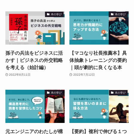
本の学び
本の学び
孫子の兵法をビジネスに活
【マコなり社長推薦本】具
かす｜ビジネスの外交戦略
体抽象トレーニングの要約
を考える（始計編）
｜頭が劇的に良くなる本
2022年8月11日
2022年7月12日
本の学び
本の学び
元エンジニアのわたしが構
【要約】複利で伸びる１つ