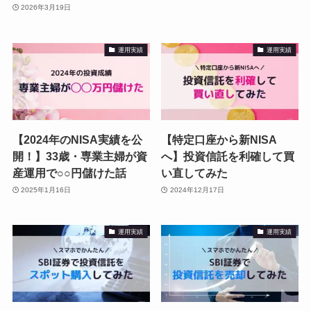
2026年3月19日
運用実績
運用実績
【2024年のNISA実績を公
【特定口座から新NISA
開！】33歳・専業主婦が資
へ】投資信託を利確して買
産運用で○○円儲けた話
い直してみた
2025年1月16日
2024年12月17日
運用実績
運用実績