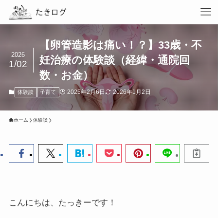
【卵管造影は痛い！？】33歳・不
2026
妊治療の体験談（経緯・通院回
1/02
数・お金）
2025年2月6日
2026年1月2日
体験談
子育て
ホーム
体験談
こんにちは、たっきーです！